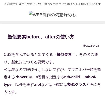
初心者でも分かりやすい、WEB制作でつまづいたポイントを解説しています
疑似要素before、afterの使い方
2022.04.23
CSSを学んでいると出てくる「
擬似要素
」。その名の通
り、擬似的につくる要素です。
私は雑なので呼び分けしないですが、マウスホバー時を指
定する
:hover
や、n番目を指定する
nth-child
・
nth-of-
type
、以外を表す
:not
などは正確には
擬似クラス
と呼ぶそ
うです。