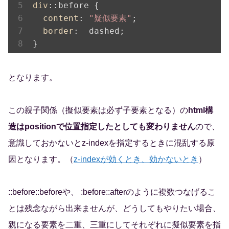
div
::before
 {

content
: 
"疑似要素"
;

border
:  dashed;

}
となります。
この親子関係（擬似要素は必ず子要素となる）の
html構
造はpositionで位置指定したとしても変わりません
ので、
意識しておかないとz-indexを指定するときに混乱する原
因となります。（
z-indexが効くとき、効かないとき
）
::before::beforeや、 :before::afterのように複数つなげるこ
とは残念ながら出来ませんが、どうしてもやりたい場合、
親になる要素を二重、三重にしてそれぞれに擬似要素を指