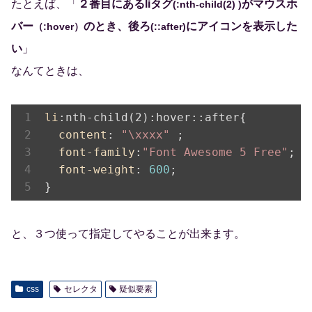
たとえば、「
２番目にあるliタグ
がマウスホ
(:nth-child(2) )
バー
のとき、後ろ
にアイコンを表示した
（:hover）
(::after)
い
」
なんてときは、
li
:nth-child(2)
:hover
::after
{

content
: 
"\xxxx"
 ;

font-family
:
"Font Awesome 5 Free"
;

font-weight
: 
600
;

}
と、３つ使って指定してやることが出来ます。
css
セレクタ
疑似要素