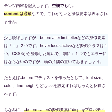
テンツ内容を記入します。
空欄でも可。
content は必須
なので、これがないと擬似要素は表示され
ません。
少し脱線しますが、before after first-letterなどの擬似要素
は「：」２つです。hover focus activeなど擬似クラスは１
つ。CSS3から登場した違いで、別に：１つでもエラーに
はならないのですが、頭の片隅の置いておきましょう。
たとえば::before でテキストを作ったとして、font-size、
color、line-heightなどもcssを設定すればちゃんと反映さ
れます。
ちなみに、
::before ::afterの擬似要素にdisplayプロパティ