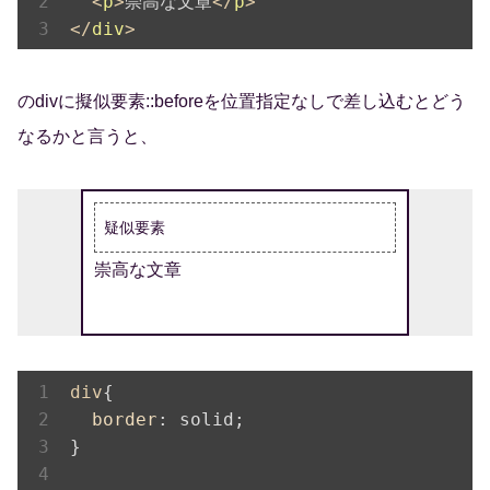
<
p
>
崇高な文章
</
p
>
</
div
>
のdivに擬似要素::beforeを位置指定なしで差し込むとどう
なるかと言うと、
崇高な文章
div
{

border
: solid;

}
