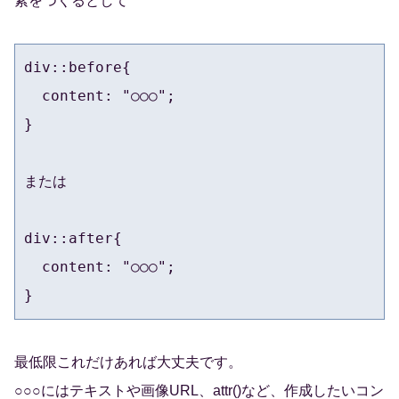
素をつくるとして
div::before{

  content: "○○○";  

}

または

div::after{

  content: "○○○";  

}
最低限これだけあれば大丈夫です。
○○○にはテキストや画像URL、attr()など、作成したいコン