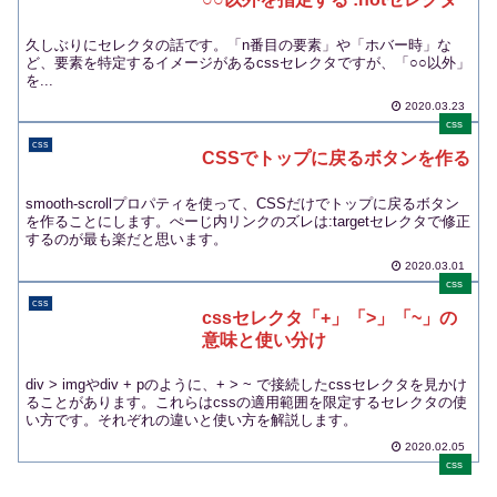
久しぶりにセレクタの話です。「n番目の要素」や「ホバー時」な
ど、要素を特定するイメージがあるcssセレクタですが、「○○以外」
を...
2020.03.23
css
css
CSSでトップに戻るボタンを作る
smooth-scrollプロパティを使って、CSSだけでトップに戻るボタン
を作ることにします。ぺーじ内リンクのズレは:targetセレクタで修正
するのが最も楽だと思います。
2020.03.01
css
css
cssセレクタ「+」「>」「~」の
意味と使い分け
div > imgやdiv + pのように、+ > ~ で接続したcssセレクタを見かけ
ることがあります。これらはcssの適用範囲を限定するセレクタの使
い方です。それぞれの違いと使い方を解説します。
2020.02.05
css