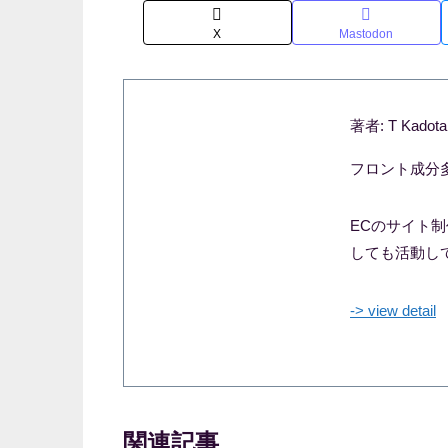
X
Mastodon
著者: T Kadota
フロント成分
ECのサイト
しても活動し
-> view detail
関連記事