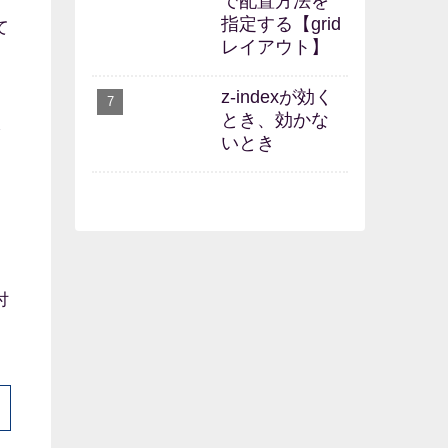
で配置方法を
指定する【grid
て
レイアウト】
z-indexが効く
とき、効かな
を
いとき
付