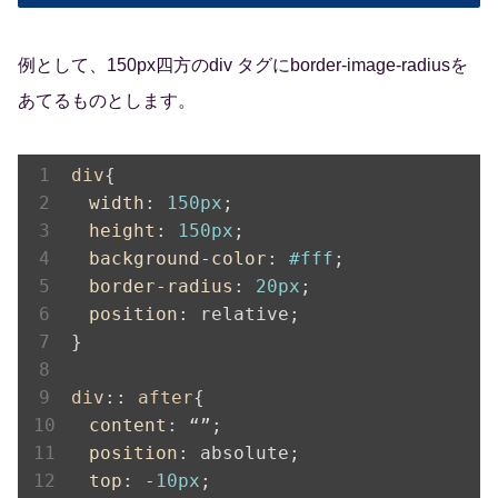
例として、150px四方のdiv タグにborder-image-radiusを
あてるものとします。
div
{

width
: 
150px
;

height
: 
150px
;

background-color
: 
#fff
;

border-radius
: 
20px
;

position
: relative;

}

div
:: 
after
{

content
: “”;

position
: absolute;

top
: -
10px
;
