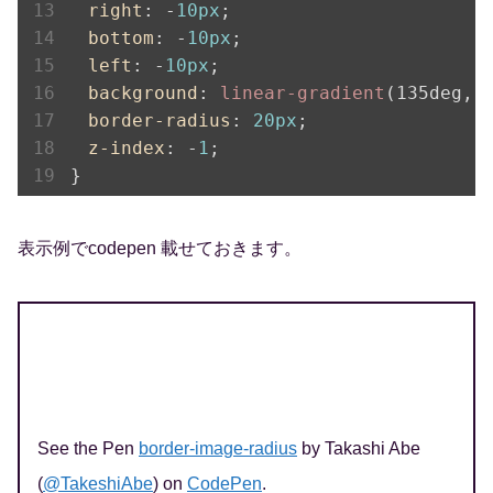
right
: -
10px
;

bottom
: -
10px
;

left
: -
10px
;

background
: 
linear-gradient
(135deg, t
border-radius
: 
20px
;

z-index
: -
1
;

}
表示例でcodepen 載せておきます。
See the Pen
border-image-radius
by Takashi Abe
(
@TakeshiAbe
) on
CodePen
.