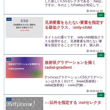
した新しいCSSセレクタである「:has()」
ですが、今のところFirefoxが対応して...
2022.11.08
css
css
兄弟要素をもたない要素を指定す
る疑似クラス、:only-child
タイトルの通りです。:only-child疑似クラ
スを使用すると、兄弟要素を持たない要
素を指定することができます。個人的に
はリス...
2022.11.21
css
css
放射状グラデーションを描く
radial-gradient
3つのcssグラデーションCSSグラデーシ
ョンは大きく分けて、linear(直線状)・
radial(放射状)・ conic(円錐...
2020.03.01
css
css
○○以外を指定する :notセレクタ