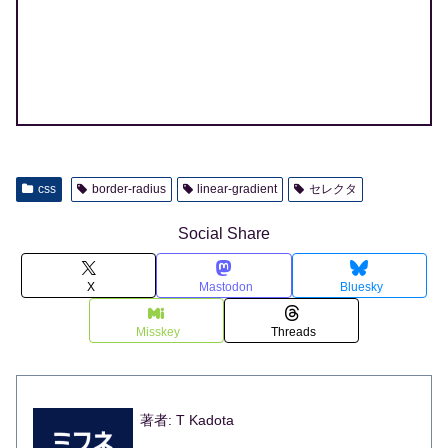
css
border-radius
linear-gradient
セレクタ
Social Share
X
Mastodon
Bluesky
Misskey
Threads
著者: T Kadota