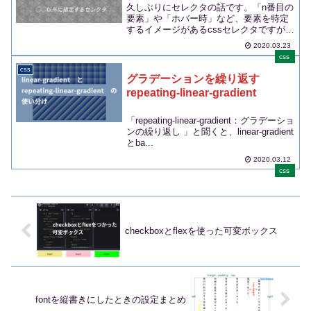
久しぶりにセレクタの話です。「n番目の
要素」や「ホバー時」など、要素を特定
するイメージがあるcssセレクタですが、
「○○以外」を...
2020.03.23
css
css
グラデーションを繰り返す
repeating-linear-gradient
「repeating-linear-gradient：グラデーショ
ンの繰り返し 」と聞くと、linear-gradient
とba...
2020.03.12
css
checkboxとflexを使った可変ボックス
fontを縦書きにしたときの設定まとめ