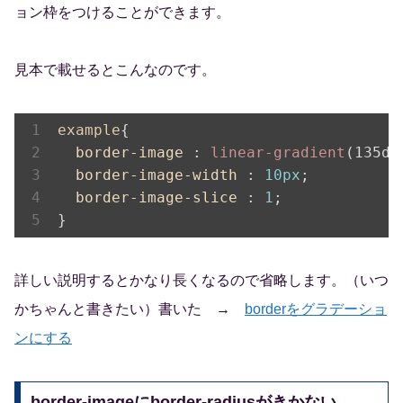
ョン枠をつけることができます。
見本で載せるとこんなのです。
example
{

border-image 
: 
linear-gradient
(135de
border-image-width 
: 
10px
;

border-image-slice 
: 
1
;

}
詳しい説明するとかなり長くなるので省略します。（いつ
かちゃんと書きたい）書いた →
borderをグラデーショ
ンにする
border-imageにborder-radiusがきかない