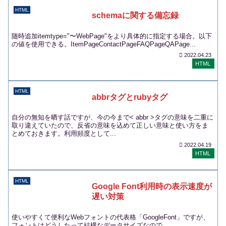
HTML
schemaに関する備忘録
随時追加itemtype="〜WebPage"をより具体的に指定する場合。以下
の値を使用できる。ItemPageContactPageFAQPageQAPage...
2022.04.23
HTML
HTML
abbrタグとrubyタグ
自分の無知を晒す話ですが、今の今まで< abbr >タグの意味を二重に
取り違えていたので、反省の意味を込めて正しい意味と使い方をま
とめておきます。利用頻度として...
2022.04.19
HTML
HTML
Google Font利用時の表示速度が
遅い対策
使いやすくて便利なWebフォントの代表格「GoogleFont」ですが、
フォントはどうしたって結構なデータサイズなので、