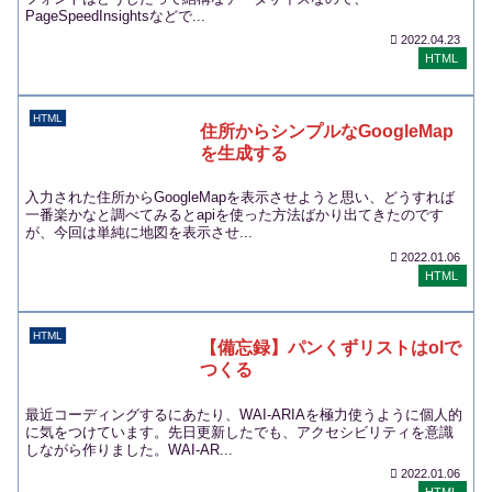
PageSpeedInsightsなどで...
2022.04.23
HTML
HTML
住所からシンプルなGoogleMap
を生成する
入力された住所からGoogleMapを表示させようと思い、どうすれば
一番楽かなと調べてみるとapiを使った方法ばかり出てきたのです
が、今回は単純に地図を表示させ...
2022.01.06
HTML
HTML
【備忘録】パンくずリストはolで
つくる
最近コーディングするにあたり、WAI-ARIAを極力使うように個人的
に気をつけています。先日更新したでも、アクセシビリティを意識
しながら作りました。WAI-AR...
2022.01.06