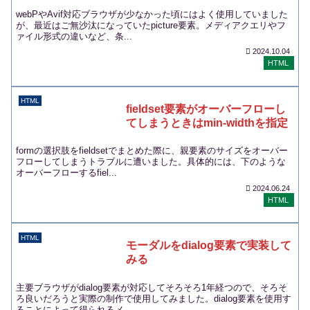
webPやAvif対応ブラウザが少なかった頃にはよく使用していました
が、最近はご無沙汰になっていたpicture要素。メディアクエリやフ
ァイル形式の違いなど、条...
2024.10.04
HTML
HTML
fieldset要素がオーバーフローし
てしまうときはmin-widthを指定
formの選択肢をfieldsetでまとめた際に、親要素のサイズをオーバー
フローしてしまうトラブルに遭いました。具体的には、下のような
オーバーフローするfiel...
2024.06.24
HTML
HTML
モーダルをdialog要素で実装して
みる
主要ブラウザがdialog要素が対応してそろそろ1年経つので、そろそ
ろ良いだろうと実際の制作で使用してみました。dialog要素を使用す
ることによって得られるメ...