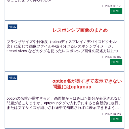
2023.03.17
HTML
HTML
レスポンシブ画像のまとめ
ブラウザサイズや解像度（retinaディスプレイ / デバイスピクセル
比）に応じて画像ファイルを振り分けるレスポンシブイメージ。
srcset sizes などのタグを使ったレスポンシブ画像の記述方法につい
てまとめます。
2026.07.06
HTML
HTML
option名が長すぎて表示できない
問題にはoptgroup
optionの名前が長すぎると、画面幅からはみ出た部分が表示されない
問題が起こりますが、optgroupタグで入れ子にすると自動的に改行、
または文字サイズが縮小され途中で省略されずに表示できるように
なります。
2022.04.23
HTML