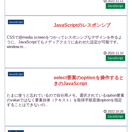
2022.11.11
JavaScript
JavaScript
JavaScriptのレスポンシブ
CSSで@media screenをつかってレスポンシブなデザインを作るよ
うに、JavaScriptでもメディアクエリにあわせた設定が可能です。
window.m...
2022.11.10
JavaScript
JavaScript
select要素のoptionを操作すると
きのJavaScript
たまに使うと忘れているので自分用メモ。選択されているoption要素
のvalueではなく要素自体（テキスト）を取得手順直接optionを指定
することはできないの...
2022.10.25
JavaScript