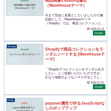
商品画像のloading修正
（WareHouseテーマ）
今まで完全に見落としていましたので備
忘録として。WareHouseテーマ
（Shopify）では、商品コレクションと商
品ページで共通利用しているコンポーネ
2026.07.13
ントがい...
Shopify
Shopify
Shopifyで商品コレクションをラ
ンダムソートする [WareHouseテ
ーマ]
「Shopifyでコレクションをランダム出力
したい」とご依頼いただいたのですが、
かなり地獄のようなハマり方をしてしま
ったので、メモとして残しておきます。
2026.07.02
どなたか...
Shopify
HTML
popover属性で作るJavaScriptな
しのポップアップ