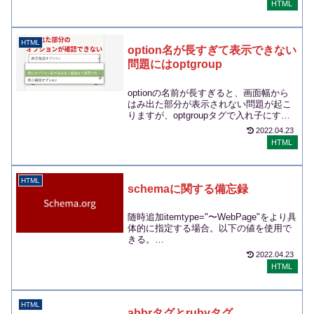
HTML
HTML
option名が長すぎて表示できない
問題にはoptgroup
optionの名前が長すぎると、画面幅から
はみ出た部分が表示されない問題が起こ
りますが、optgroupタグで入れ子にする
と自動的に改行、または文字サイズが縮
2022.04.23
小され途中で省略されずに表示できるよ
HTML
うになります。
HTML
schemaに関する備忘録
随時追加itemtype="〜WebPage"をより具
体的に指定する場合。以下の値を使用で
きる。
ItemPageContactPageFAQPageQAPage.
2022.04.23
..
HTML
HTML
abbrタグとrubyタグ