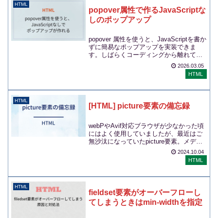
HTML
popover属性で作るJavaScriptな
しのポップアップ
popover 属性を使うと、JavaScriptを書か
ずに簡易なポップアップを実装できま
す。しばらくコーディングから離れてい
ましたが、HTMLもどんどん進化し...
2026.03.05
HTML
HTML
[HTML] picture要素の備忘録
webPやAvif対応ブラウザが少なかった頃
にはよく使用していましたが、最近はご
無沙汰になっていたpicture要素。メディ
アクエリやファイル形式の違いなど、
2024.10.04
条...
HTML
HTML
fieldset要素がオーバーフローし
てしまうときはmin-widthを指定