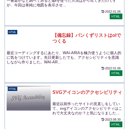
一番楽かなと調べてみるとapiを使った方法ばかり出てきたのです
が、今回は単純に地図を表示させ...
2022.01.06
HTML
HTML
【備忘録】パンくずリストはolで
つくる
最近コーディングするにあたり、WAI-ARIAを極力使うように個人的
に気をつけています。先日更新したでも、アクセシビリティを意識
しながら作りました。WAI-AR...
2022.01.06
HTML
HTML
SVGアイコンのアクセシビリティ
最近以前作ったサイトの見直しをしてい
て、svgアイコンのアクセシビリティはこ
れで大丈夫なのか？と気になりました。
アクセシビリティとは何？という方に簡
2023.08.30
単に説明する...
HTML