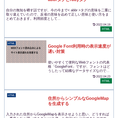
自分の無知を晒す話ですが、今の今まで< abbr >タグの意味を二重に
取り違えていたので、反省の意味を込めて正しい意味と使い方をま
とめておきます。利用頻度として...
2022.04.19
HTML
HTML
Google Font利用時の表示速度が
遅い対策
使いやすくて便利なWebフォントの代表
格「GoogleFont」ですが、フォントはど
うしたって結構なデータサイズなので、
PageSpeedInsightsなどで...
2022.04.23
HTML
HTML
住所からシンプルなGoogleMap
を生成する
入力された住所からGoogleMapを表示させようと思い、どうすれば