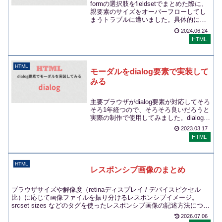
formの選択肢をfieldsetでまとめた際に、
親要素のサイズをオーバーフローしてし
まうトラブルに遭いました。具体的に
は、下のようなオーバーフローするfiel...
2024.06.24
HTML
HTML
モーダルをdialog要素で実装して
みる
主要ブラウザがdialog要素が対応してそろ
そろ1年経つので、そろそろ良いだろうと
実際の制作で使用してみました。dialog要
素を使用することによって得られるメ...
2023.03.17
HTML
HTML
レスポンシブ画像のまとめ
ブラウザサイズや解像度（retinaディスプレイ / デバイスピクセル
比）に応じて画像ファイルを振り分けるレスポンシブイメージ。
srcset sizes などのタグを使ったレスポンシブ画像の記述方法につい
てまとめます。
2026.07.06