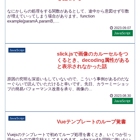
なにかしらの処理をする関数があるとして、途中から意図せず引数
が増えていってしまう場合があります。function
example(paramA,paramB,....
2023.09.07
JavaScript
JavaScript
slick.jsで画像のカルーセルをつ
くるとき、decoding属性がある
と表示されなかった話
原因の究明も深追いもしていないので、こういう事例があるのだな
ーぐらいで読んでいただけると幸いです。先日、カラーミーショッ
プの簡易パフォーマンス改善を承り、画像の...
2023.08.30
JavaScript
JavaScript
Vueテンプレートのループ覚書
Vuejsのテンプレートで初めてループ処理を書くとき、いくつか引っ
掛かったので備忘録としてまとめます。v-forとv-ifを同時に使いたい