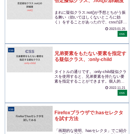
否定擬似クラス、:not()の詳細度
まれに疑似クラス:not()が予想とちがう振
る舞い（効いてほしくないところに効
く）をすることがあったので、cssの詳細
度についてきちんと調べ直しました。素
2023.01.25
直な感...
css
css
兄弟要素をもたない要素を指定す
る疑似クラス、:only-child
タイトルの通りです。:only-child疑似クラ
スを使用すると、兄弟要素を持たない要
素を指定することができます。個人的に
はリスト（ul, ol, dl）のレイ...
2022.11.21
css
css
Firefoxブラウザで:hasセレクタ
を試す方法
「画期的な発明、hasセレクタ」でご紹介