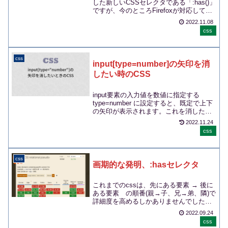
した新しいCSSセレクタである「:has()」
ですが、今のところFirefoxが対応してい
ません。その為、実際のサイト制...
2022.11.08
css
css
input[type=number]の矢印を消
したい時のCSS
input要素の入力値を数値に指定する
type=number に設定すると、既定で上下
の矢印が表示されます。これを消したい
ときに設定するCSSをメモ。chro...
2022.11.24
css
css
画期的な発明、:hasセレクタ
これまでのcssは、先にある要素 → 後に
ある要素 の順番(親→子、兄→弟、隣)で
詳細度を高めるしかありませんでした。
それを逆向きに指定できるようになった
2022.09.24
のがh...
css