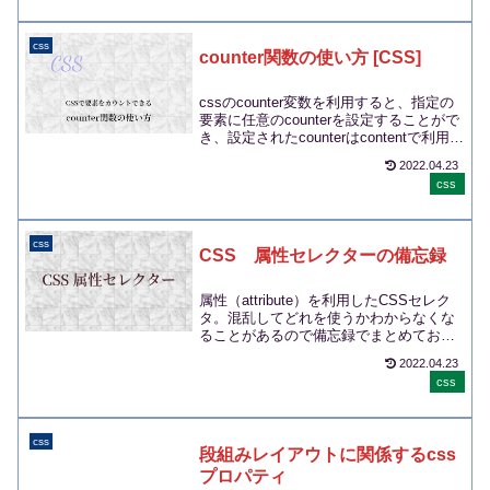
css
counter関数の使い方 [CSS]
cssのcounter変数を利用すると、指定の
要素に任意のcounterを設定することがで
き、設定されたcounterはcontentで利用す
ることができます。...
2022.04.23
css
css
CSS 属性セレクターの備忘録
属性（attribute）を利用したCSSセレク
タ。混乱してどれを使うかわからなくな
ることがあるので備忘録でまとめておき
ます。属性セレクタとは解説サイトなど
2022.04.23
では...
css
css
段組みレイアウトに関係するcss
プロパティ