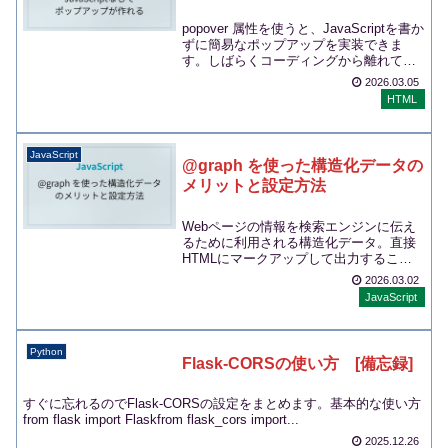
popover 属性を使うと、JavaScriptを書か
ずに簡易なポップアップを実装できま
す。しばらくコーディングから離れてい
ましたが、HTMLもどんどん進化し...
2026.03.05
HTML
JavaScript
@graph を使った構造化データの
メリットと設定方法
Webページの情報を検索エンジンに伝え
るために利用される構造化データ。直接
HTMLにマークアップして出力すること
もできますが、多くの場合は
2026.03.02
JavaScript...
JavaScript
Python
Flask-CORSの使い方 [備忘録]
すぐに忘れるのでFlask-CORSの設定をまとめます。基本的な使い方
from flask import Flaskfrom flask_cors import...
2025.12.26