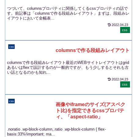
つづいて、columnsプロパティに関係してくるcssプロパティの話で
す。前記事は「columnsで作る段組みレイアウト」まずは、段組みレ
イアウトにおいて全幅表...
2022.04.23
css
css
columnsで作る段組みレイアウト
columnsで作る段組みレイアウト最近のWEBサイトレイアウトはgrid
あるいはflexで設計するのが一般的ですが、もう少しするとそれも古
い話となるのかも知れ...
2022.04.23
css
css
画像やiframeのサイズ(アスペク
ト比)を指定できるcssプロパテ
ィ、「aspect-ratio」
.noratio .wp-block-column,.ratio .wp-block-column { flex-
basis:33%!important; ma...