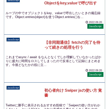
JavaScript
Objectをkey,valueで呼び出す
ループの中でオブジェクトをkey、valueで呼出したいときの備忘録
です。Object.entries(object)を使うObject.entries( )を...
2022.09.20
JavaScript
JavaScript
【非同期通信】fetchの完了を待
って続きの処理を行う
これまでasync / await をなんとなくでしか理解していなかったばか
りに盛大に時間をロスしてしまったので反省として記録にまとめま
す。今後どなたかの役に立...
2022.09.20
JavaScript
JavaScript
初心者向け Swiper jsの使い方 覚
書
Twitterに勝手に表示されるおすすめ投稿で「Swiperの使い方がわか