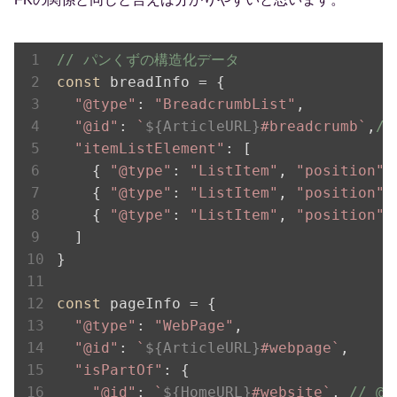
// パンくずの構造化データ
const
 breadInfo = {

"@type"
: 
"BreadcrumbList"
,

"@id"
: 
`
${ArticleURL}
#breadcrumb`
,
/
"itemListElement"
: [

    { 
"@type"
: 
"ListItem"
, 
"position"
:
    { 
"@type"
: 
"ListItem"
, 
"position"
:
    { 
"@type"
: 
"ListItem"
, 
"position"
:
  ]

}

const
 pageInfo = {

"@type"
: 
"WebPage"
,

"@id"
: 
`
${ArticleURL}
#webpage`
,

"isPartOf"
: {

"@id"
: 
`
${HomeURL}
#website`
, 
// @