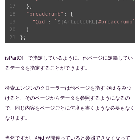
  },

"breadcrumb"
: {

"@id"
: 
`
${ArticleURL}
#breadcrumb`
,
  }

isPartOf で指定しているように、他ページに定義してい
るデータを指定することができます。
検索エンジンのクローラーは他ページを指す @id をみつ
けると、そのページからデータを参照するようになるの
で、同じ内容をページごとに何度も書くような必要もなく
なります。
当然ですが、@id が間違っていると参照できなくなって