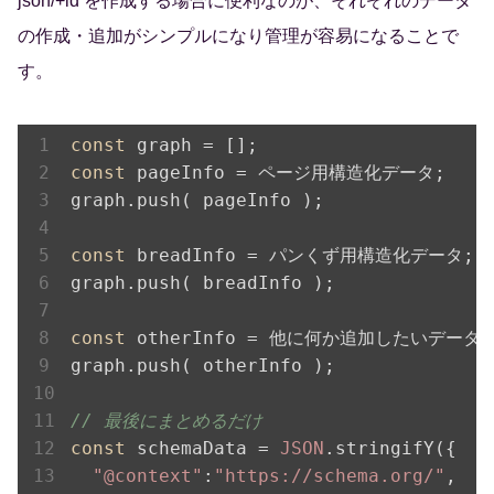
json/+ld を作成する場合に便利なのが、それぞれのデータ
の作成・追加がシンプルになり管理が容易になることで
す。
const
const
 pageInfo = ページ用構造化データ;

graph.push( pageInfo );

const
 breadInfo = パンくず用構造化データ;

graph.push( breadInfo );

const
 otherInfo = 他に何か追加したいデータ;

graph.push( otherInfo );

// 最後にまとめるだけ
const
 schemaData = 
JSON
.stringifY({

"@context"
:
"https://schema.org/"
,
