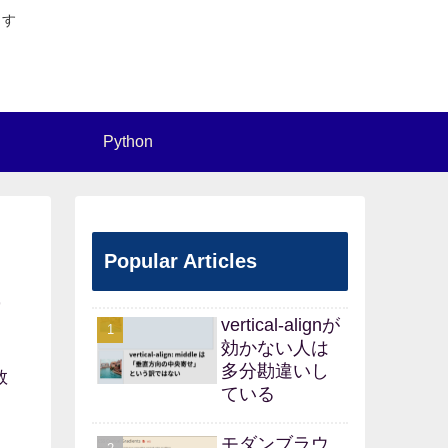
ます
Python
Popular Articles
9
vertical-alignが
効かない人は
多分勘違いし
数
ている
モダンブラウ