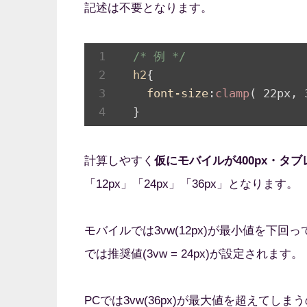
記述は不要となります。
/* 例 */
h2
{

font-size
:
clamp
( 22px, 
  }
計算しやすく
仮にモバイルが400px・タブレッ
「12px」「24px」「36px」となります。
モバイルでは3vw(12px)が最小値を下回っ
では推奨値(3vw = 24px)が設定されます。
PCでは3vw(36px)が最大値を超えてしまうの