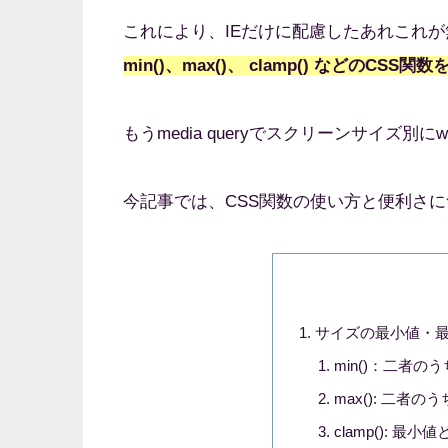
これにより、IEだけに配慮したあれこれ
min()、max()、 clamp() などのC
もうmedia queryでスクリーンサイズ別にw
今記事では、CSS関数の使い方と便利さ
サイズの最小値・最
min()：二者の
max(): 二者
clamp(): 