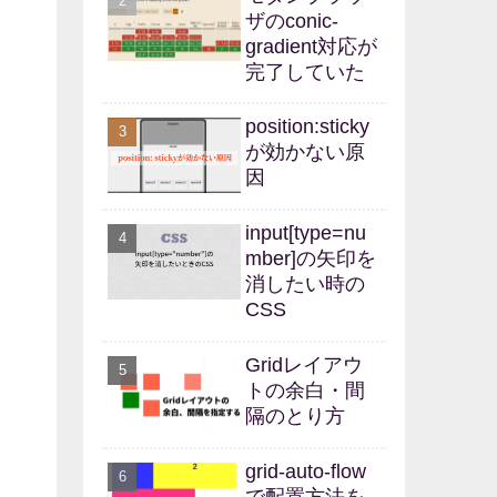
ザのconic-
gradient対応が
完了していた
position:sticky
が効かない原
因
input[type=nu
mber]の矢印を
消したい時の
CSS
Gridレイアウ
トの余白・間
隔のとり方
grid-auto-flow
で配置方法を