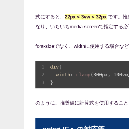
式にすると、
22px < 3vw < 32px
です。推
なり、いちいちmedia screenで指定す
font-sizeでなく、widthに使用する
div
{

width
: 
clamp
(300px, 100vw
}
のように、推奨値に計算式を使用すること