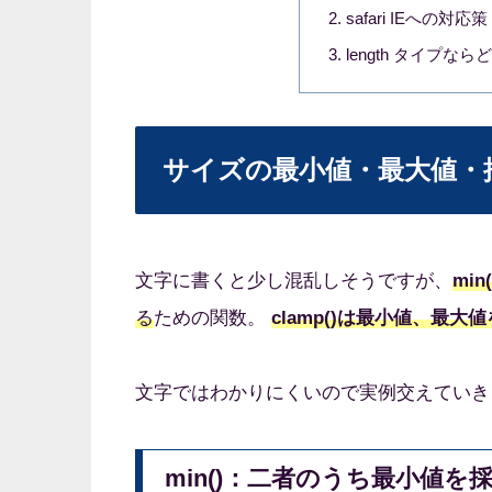
safari IEへの対応策
length タイプな
サイズの最小値・最大値・
文字に書くと少し混乱しそうですが、
mi
る
ための関数。
clamp()は最小値、最大
文字ではわかりにくいので実例交えていき
min()：二者のうち最小値を