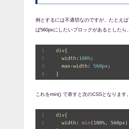
例とするには不適切なのですが、たとえば
ば560pxにしたいブロックがあるとした
div
{

width
:
100%
;

max-width
: 
560px
;

  }
これをmin() で表すと次のCSSとなります
div
{

width
: 
min
(100%, 560px);