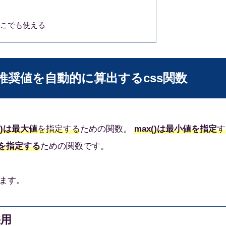
らどこでも使える
推奨値を自動的に算出するcss関数
n()は最大値
を指定する
ための関数。
max()は最小値を指定
す
値を指定する
ための関数です。
ます。
採用