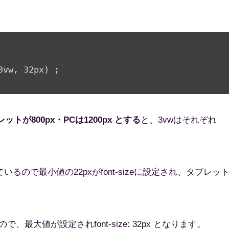
3vw, 32px) ;

トが800px・PCは1200px とする
と、3vwはそれぞれ
ているので最小値の22pxがfont-sizeに設定され、タブレッ
で、最大値が設定されfont-size: 32px となります。