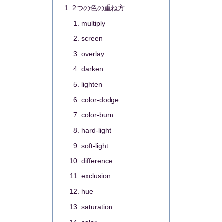
2つの色の重ね方
multiply
screen
overlay
darken
lighten
color-dodge
color-burn
hard-light
soft-light
difference
exclusion
hue
saturation
color