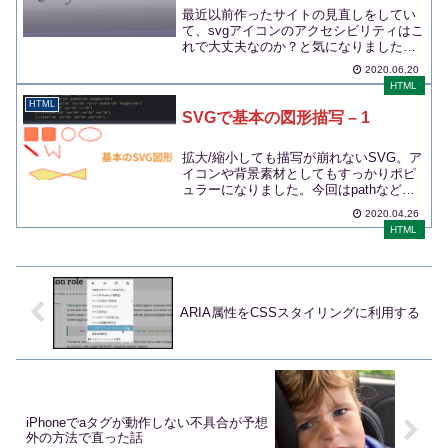
最近以前作ったサイトの見直しをしてい
て、svgアイコンのアクセシビリティはこ
れで大丈夫なのか？と気になりました。
アクセシビリティ...
2020.06.20
HTML
HTML
SVGで基本の図形描写 – 1
拡大/縮小しても描写が崩れないSVG。ア
イコンや背景素材としてもすっかりポピ
ュラーになりました。今回はpathなどを
使う複雑なも...
2020.04.26
HTML
ARIA属性をCSSスタイリングに利用する
iPhoneでaタグが動作しない不具合が予想
外の方法で直った話