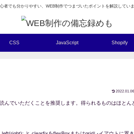
心者でも分かりやすい、WEB制作でつまづいたポイントを解説してい
CSS
JavaScript
Shopify
2022.01.0
読んでいただくことを推奨します。得られるものはほとん
right); と.clearfixをflexBoxまたはgridレイアウトに置