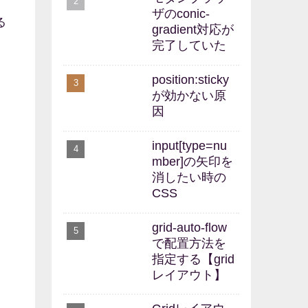
ザのconic-
る
gradient対応が
完了していた
position:sticky
が効かない原
因
input[type=nu
mber]の矢印を
消したい時の
CSS
grid-auto-flow
で配置方法を
指定する【grid
レイアウト】