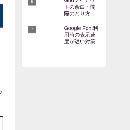
Gridレイアウ
トの余白・間
隔のとり方
Google Font利
用時の表示速
度が遅い対策
み