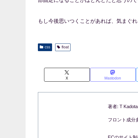
部固定になることがほとんどだと思うので、p
もし今後思いつくことがあれば、気まぐれ
css
float
X
Mastodon
著者: T Kadota
フロント成分
ECのサイト