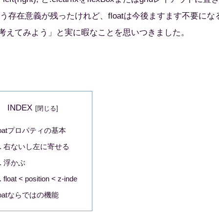
いう存在意義が残ったけれど、floatは今後ますます不要にな
途を考えてみよう」と実に暇なことを思いつきました。
INDEX
loatプロパティの基本
右ないし左に寄せる
浮かぶ
float < position < z-inde
loatならではの機能