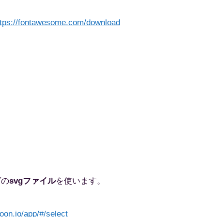
ttps://fontawesome.com/download
ダの
svgファイル
を使います。
oon.io/app/#/select