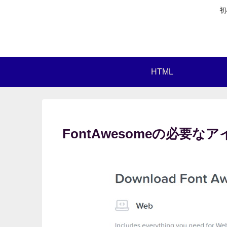
初
HTML
FontAwesomeの必要