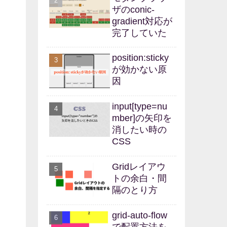
ザのconic-
gradient対応が
完了していた
position:sticky
が効かない原
因
input[type=nu
mber]の矢印を
消したい時の
CSS
Gridレイアウ
トの余白・間
隔のとり方
grid-auto-flow
で配置方法を