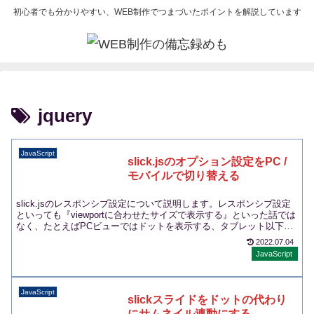
初心者でも分かりやすい、WEB制作でつまづいたポイントを解説しています
jquery
JavaScript
slick.jsのオプション設定をPC /
モバイルで切り替える
slick.jsのレスポンシブ設定について説明します。レスポンシブ設定
といっても『viewportに合わせたサイズで表示する』といった話では
なく、たとえばPCビューではドットを表示する、タブレット以下で
は表示しない、などのオプション切り替えの話です。slick.jsには
2022.07.04
responsiveオプションがあらかじめ用意されているので、
JavaScript
respoinsiveオプションで、breakpointとsettingsを指定してやるだけ
です。respondToではレスポンシブ設定を基準を指定します。
JavaScript
slickスライドをドットの代わり
にサムネイル連動にする