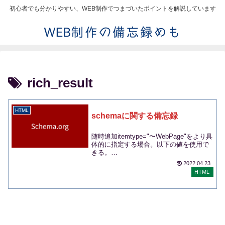
初心者でも分かりやすい、WEB制作でつまづいたポイントを解説しています
rich_result
HTML
schemaに関する備忘録
随時追加itemtype="〜WebPage"をより具
体的に指定する場合。以下の値を使用で
きる。
ItemPageContactPageFAQPageQAPage.
2022.04.23
..
HTML