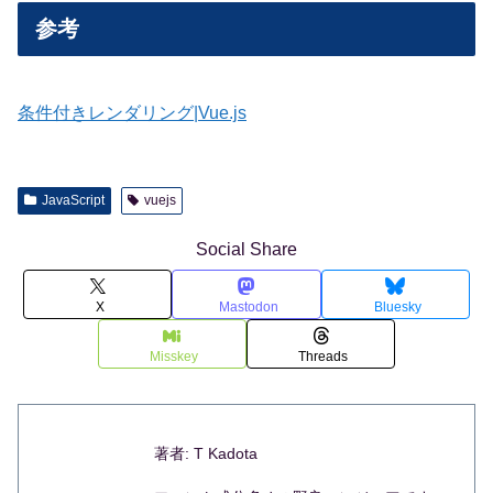
参考
条件付きレンダリング|Vue.js
JavaScript
vuejs
Social Share
X
Mastodon
Bluesky
Misskey
Threads
著者: T Kadota