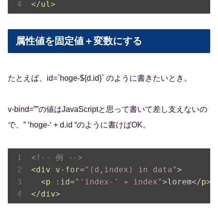
</
ul
>
属性値を固定値＋変数にする
たとえば、id=`hoge-${d.id}` のように書きたいとき。
v-bind=””の値はJavaScriptと思って書いて差し支えないの
で、” ‘hoge-‘ + d.id “のように書けばOK。
<!-- 例 -->
<
div
v-for
=
"(d,index) in data"
>
<
p
:id
=
"'index-' + index"
>
lorem
</
p
>
</
div
>