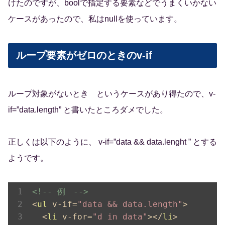
けたのですが、boolで指定する要素などでうまくいかない
ケースがあったので、私はnullを使っています。
ループ要素がゼロのときのv-if
ループ対象がないとき というケースがあり得たので、v-
if=”data.length” と書いたところダメでした。
正しくは以下のように、 v-if=”data && data.lenght ” とする
ようです。
<!-- 例　-->
<
ul
v-if
=
"data && data.length"
>
<
li
v-for
=
"d in data"
>
</
li
>