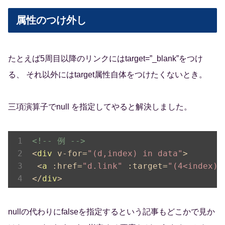
属性のつけ外し
たとえば5周目以降のリンクにはtarget=”_blank”をつけ
る、 それ以外にはtarget属性自体をつけたくないとき。
三項演算子でnull を指定してやると解決しました。
<!-- 例 -->
<
div
v-for
=
"(d,index) in data"
>
<
a
:href
=
"d.link"
:target
=
"(4<index) 
</
div
>
nullの代わりにfalseを指定するという記事もどこかで見か