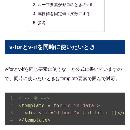
ループ要素がゼロのときのv-if
属性値を固定値＋変数にする
参考
v-forとv-ifを同時に使いたいとき
v-forとv-ifを同じ要素に使うな、と公式に書いていますの
で、同時に使いたいときはtemplate要素で囲んで対応。
<!-- 例 -->
<
template
v-for
=
"d in data"
>
<
div
v-if
=
"d.bool"
>
{{ d.title }}
</
di
</
template
>