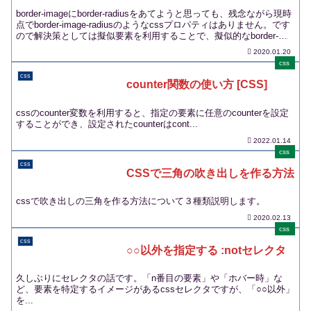
border-imageにborder-radiusをあてようと思っても、残念ながら現時
点でborder-image-radiusのようなcssプロパティはありません。です
ので解決策としては擬似要素を利用することで、擬似的なborder-
image-radiusを表現します。実際のコードをまじえて解説します。
2020.01.20
css
css
counter関数の使い方 [CSS]
cssのcounter変数を利用すると、指定の要素に任意のcounterを設定
することができ、設定されたcounterはcont...
2022.01.14
css
css
CSSで三角の吹き出しを作る方法
cssで吹き出しの三角を作る方法について３種類説明します。
2020.02.13
css
css
○○以外を指定する :notセレクタ
久しぶりにセレクタの話です。「n番目の要素」や「ホバー時」な
ど、要素を特定するイメージがあるcssセレクタですが、「○○以外」
を...