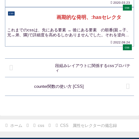
2020.03.23
css
css
画期的な発明、:hasセレクタ
これまでのcssは、先にある要素 → 後にある要素 の順番(親→子、
兄→弟、隣)で詳細度を高めるしかありませんでした。それを逆向...
2022.09.24
css
段組みレイアウトに関係するcssプロパテ
ィ
counter関数の使い方 [CSS]
ホーム
css
CSS 属性セレクターの備忘録