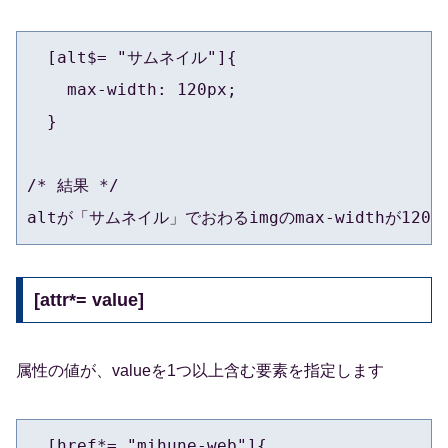
  [alt$= "サムネイル"]{

    max-width: 120px;

  }

/* 結果 */

altが「サムネイル」でおわるimgのmax-widthが120p
[attr*= value]
属性の値が、valueを1つ以上含む要素を指定します
  [href*= "mihune-web"]{
