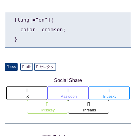
  [lang|="en"]{

    color: crimson;

css
attr
セレクタ
Social Share
X
Mastodon
Bluesky
Misskey
Threads