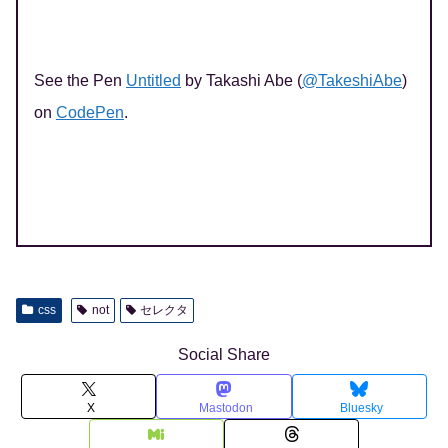
See the Pen
Untitled
by Takashi Abe (
@TakeshiAbe
)
on
CodePen
.
css
not
セレクタ
Social Share
X
Mastodon
Bluesky