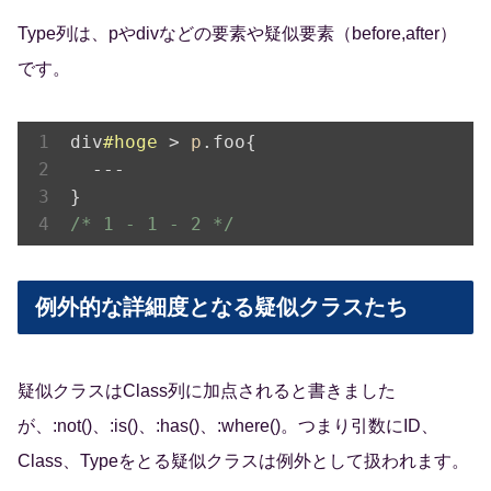
Type列は、pやdivなどの要素や疑似要素（before,after）
です。
div
#hoge
 > 
p
.foo{

  ---

/* 1 - 1 - 2 */
例外的な詳細度となる疑似クラスたち
疑似クラスはClass列に加点されると書きました
が、:not()、:is()、:has()、:where()。つまり引数にID、
Class、Typeをとる疑似クラスは例外として扱われます。