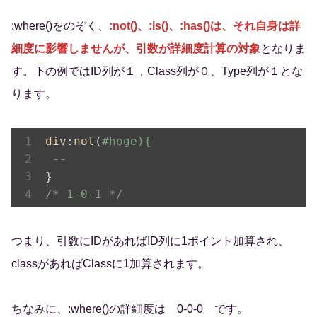
:where()をのぞく、
:not()、:is()、:has()は、それ自身は詳
細度に影響しませんが、引数が詳細度計算の対象
となりま
す。下の例ではID列が１，Class列が０、Type列が１とな
ります。
div
:
not
(
#hoge){
-- 
/* 1-0-1 */
つまり、引数にIDがあればID列に1ポイント加算され、
classがあればClassに1加算されます。
ちなみに、:where()の詳細度は 0-0-0 です。