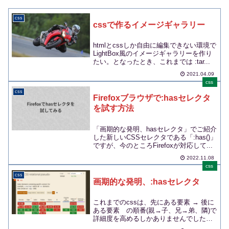
css
cssで作るイメージギャラリー
htmlとcssしか自由に編集できない環境で
LightBox風のイメージギャラリーを作り
たい。となったとき、これまでは :tar...
2021.04.09
css
css
Firefoxブラウザで:hasセレクタ
を試す方法
「画期的な発明、hasセレクタ」でご紹介
した新しいCSSセレクタである「:has()」
ですが、今のところFirefoxが対応して...
2022.11.08
css
css
画期的な発明、:hasセレクタ
これまでのcssは、先にある要素 → 後に
ある要素 の順番(親→子、兄→弟、隣)で
詳細度を高めるしかありませんでした。
それを逆向...