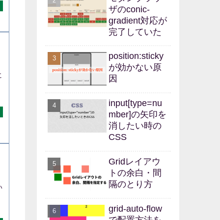
ザのconic-
gradient対応が
完了していた
position:sticky
が効かない原
に
因
input[type=nu
mber]の矢印を
消したい時の
CSS
Gridレイアウ
トの余白・間
隔のとり方
い
grid-auto-flow
で配置方法を