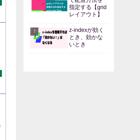
指定する【grid
レイアウト】
z-indexが効く
とき、効かな
いとき
ジ