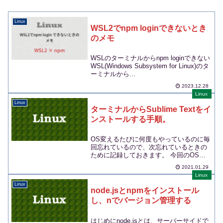
Linux
WSL2でnpm loginできないとき
のメモ
WSLのターミナルからnpm loginできない
WSL(Windows Subsystem for Linux)のタ
ーミナルから...
2023.12.28
Linux
Linux
ターミナルからSublime Textをイ
ンストールする手順。
OS変えるたびに何度もやっているのに毎
回忘れているので、次忘れているときの
ために記録しておきます。 今回のOSは
Linux Mi...
2021.01.29
Linux
Linux
node.jsとnpmをインストール
し、nでバージョン管理する
はじめにnode.jsとは、サーバーサイドで