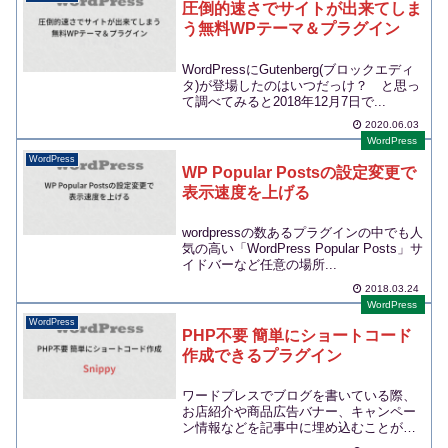
圧倒的速さでサイトが出来てしま
う無料WPテーマ＆プラグイン
WordPressにGutenberg(ブロックエディ
タ)が登場したのはいつだっけ？ と思っ
て調べてみると2018年12月7日で...
2020.06.03
WordPress
WordPress
WP Popular Postsの設定変更で
表示速度を上げる
wordpressの数あるプラグインの中でも人
気の高い「WordPress Popular Posts」サ
イドバーなど任意の場所...
2018.03.24
WordPress
WordPress
PHP不要 簡単にショートコード
作成できるプラグイン
ワードプレスでブログを書いている際、
お店紹介や商品広告バナー、キャンペー
ン情報などを記事中に埋め込むことがあ
ります。しかし、その...