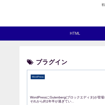
初
HTML
プラグイン
WordPress
WordPressにGutenberg(ブロックエディタ
それから約1年半が過ぎてい...