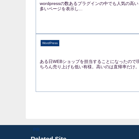
wordpressの数あるプラグインの中でも人気の高い「W
多いページを表示し...
WordPress
ある日WEBショップを担当することになったので
ちろん売り上げも低い有様。高いのは直帰率だけ。何
Related Site