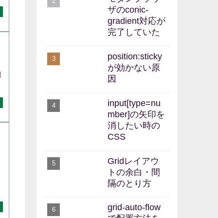
ザのconic-
gradient対応が
完了していた
position:sticky
が効かない原
紹
因
input[type=nu
mber]の矢印を
消したい時の
CSS
イ
Gridレイアウ
トの余白・間
。
隔のとり方
grid-auto-flow